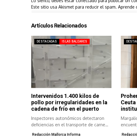
Lo siento, debes estar
conectado
para publicar un co
Este sitio usa Akismet para reducir el spam.
Aprende 
Artículos Relacionados
DESTACADAS
ISLAS BALEARES
DESTA
Intervenidos 1.400 kilos de
Prohen
pollo por irregularidades en la
Ceuta 
cadena de frío en el puerto
instit
Inspectores autonómicos detectaron
Margali
deficiencias en el transporte de carne
encuentr
congelada y refrigerada...
Redacción Mallorca Informa
Redacció