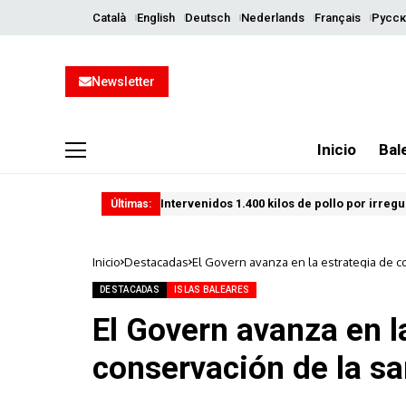
Català
English
Deutsch
Nederlands
Français
Русск
Newsletter
Inicio
Bal
Intervenidos 1.400 kilos de pollo por irreg
Últimas:
Inicio
Destacadas
El Govern avanza en la estrategia de c
DESTACADAS
ISLAS BALEARES
El Govern avanza en l
conservación de la sa