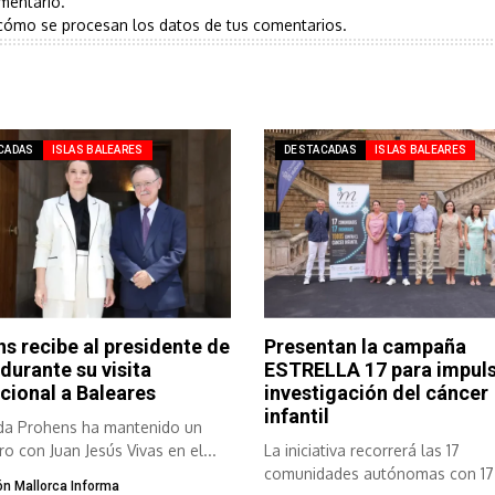
mentario.
cómo se procesan los datos de tus comentarios.
CADAS
ISLAS BALEARES
DESTACADAS
ISLAS BALEARES
s recibe al presidente de
Presentan la campaña
durante su visita
ESTRELLA 17 para impuls
ucional a Baleares
investigación del cáncer
infantil
da Prohens ha mantenido un
o con Juan Jesús Vivas en el...
La iniciativa recorrerá las 17
comunidades autónomas con 17
n Mallorca Informa