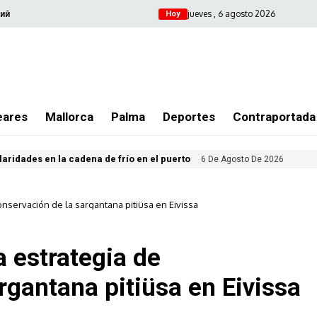
jueves , 6 agosto 2026
ий
Hoy
eares
Mallorca
Palma
Deportes
Contraportada
ularidades en la cadena de frío en el puerto
6 De Agosto De 2026
onservación de la sargantana pitiüsa en Eivissa
a estrategia de
rgantana pitiüsa en Eivissa