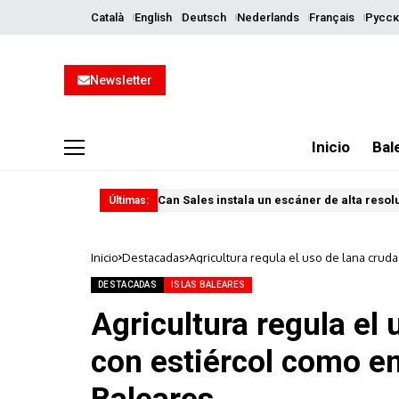
Català
English
Deutsch
Nederlands
Français
Русск
Newsletter
Inicio
Bal
Can Sales instala un escáner de alta resol
Últimas:
Inicio
Destacadas
Agricultura regula el uso de lana cru
DESTACADAS
ISLAS BALEARES
Agricultura regula el
con estiércol como e