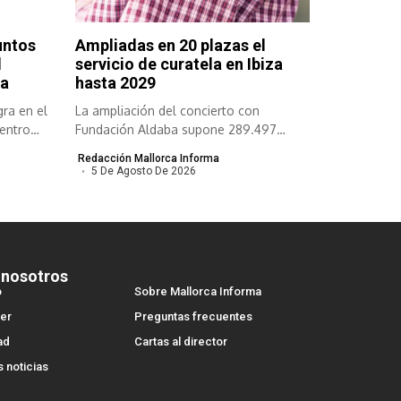
untos
Ampliadas en 20 plazas el
l
servicio de curatela en Ibiza
ca
hasta 2029
gra en el
La ampliación del concierto con
centro
Fundación Aldaba supone 289.497
euros adicionales para...
Redacción Mallorca Informa
5 De Agosto De 2026
 nosotros
o
Sobre Mallorca Informa
er
Preguntas frecuentes
ad
Cartas al director
s noticias