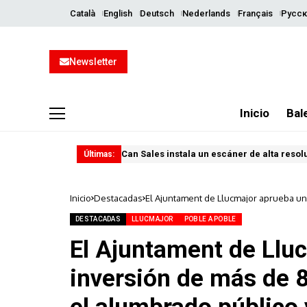
Català
English
Deutsch
Nederlands
Français
Русск
Newsletter
Inicio
Bal
Can Sales instala un escáner de alta resol
Últimas:
Inicio
Destacadas
El Ajuntament de Llucmajor aprueba un
y modernizar la Policía Local
DESTACADAS
LLUCMAJOR
POBLE A POBLE
El Ajuntament de Llu
inversión de más de 