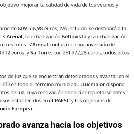
objetivo mejorar la calidad de vida de los vecinos y
amente 809.518,98 euros, IVA incluido, se destinará a la
en
s’Arenal
, la urbanización
Bellavista
y la urbanización
en tres lotes:
s’Arenal
contará con una inversión de
849,12 euros; y
Sa Torre
, con 261.972,28 euros, todos ellos
os de luz que se encuentran deteriorados y avanzar en el
 LED en todo el término municipal.
Llucmajor
dispone
ntos de luz, cuya renovación deberá completarse antes
isos establecidos en el
PAESC
y los objetivos de
nión Europea
.
brado avanza hacia los objetivos