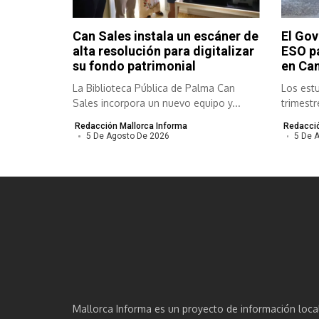
Can Sales instala un escáner de
El Gov
alta resolución para digitalizar
ESO pa
su fondo patrimonial
en Ca
La Biblioteca Pública de Palma Can
Los estu
Sales incorpora un nuevo equipo y...
trimest
distintas
Redacción Mallorca Informa
Redacció
5 De Agosto De 2026
5 De 
Mallorca Informa es un proyecto de información loca