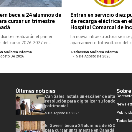
ern beca a 24 alumnos de
Entran en servicio diez p
ra cursar un trimestre
de recarga eléctrica en e
nadá
Hospital Comarcal de In
diantes realizarán el primer
La nueva infraestructura se inte
re del curso 2026-2027 en
aparcamiento fotovoltaico del 
 provincias...
sanitario....
n Mallorca Informa
Redacción Mallorca Informa
Agosto De 2026
5 De Agosto De 2026
Últimas noticias
Sobre
Contact
Can Sales instala un escáner de alta
resolución para digitalizar su fondo
Newslett
patrimonial
Publicid
5 De Agosto De 2026
Todas la
El Govern beca a 24 alumnos de ESO
l
para cursar un trimestre en Canadá