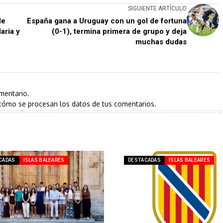
SIGUIENTE ARTÍCULO
de
España gana a Uruguay con un gol de fortuna
aria y
(0-1), termina primera de grupo y deja
muchas dudas
mentario.
cómo se procesan los datos de tus comentarios.
CADAS
ISLAS BALEARES
DESTACADAS
ISLAS BALEARES