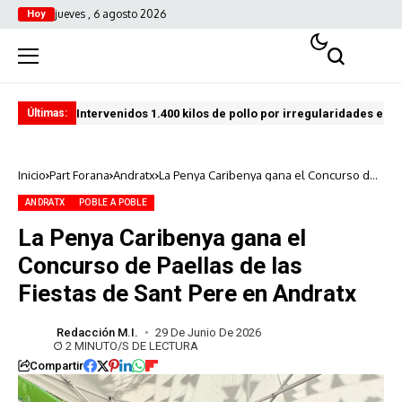
jueves , 6 agosto 2026
Hoy
Intervenidos 1.400 kilos de pollo por irregularidades en l
Pro
Últimas:
Inicio
Part Forana
Andratx
La Penya Caribenya gana el Concurso de
Paellas de las Fiestas de Sant Pere en
Andratx
ANDRATX
POBLE A POBLE
La Penya Caribenya gana el
Concurso de Paellas de las
Fiestas de Sant Pere en Andratx
Redacción M.I.
29 De Junio De 2026
2 MINUTO/S DE LECTURA
Compartir