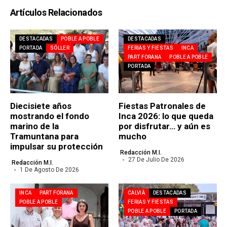
Artículos Relacionados
DESTACADAS
POBLE A POBLE
DESTACADAS
PORTADA
SÓLLER
FERIAS Y FIESTAS
INCA
PART FORANA
POBLE A POBLE
PORTADA
Diecisiete años
Fiestas Patronales de
mostrando el fondo
Inca 2026: lo que queda
marino de la
por disfrutar… y aún es
Tramuntana para
mucho
impulsar su protección
Redacción M.I.
27 De Julio De 2026
Redacción M.I.
1 De Agosto De 2026
INCA
PART FORANA
CALVIÀ
DESTACADAS
POBLE A POBLE
FERIAS Y FIESTAS
POBLE A POBLE
PORTADA