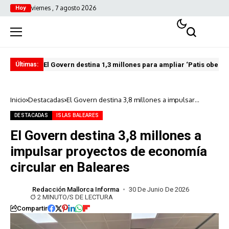
viernes , 7 agosto 2026
Hoy
El Govern destina 1,3 millones para ampliar ‘Patis oberts
Int
Últimas:
Inicio
Destacadas
El Govern destina 3,8 millones a impulsar
proyectos de economía circular en Baleares
DESTACADAS
ISLAS BALEARES
El Govern destina 3,8 millones a
impulsar proyectos de economía
circular en Baleares
Redacción Mallorca Informa
30 De Junio De 2026
2 MINUTO/S DE LECTURA
Compartir