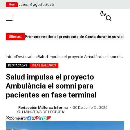
jueves , 6 agosto 2026
Hoy
Prohens recibe al presidente de Ceuta durante su visita i
Pre
Últimas:
Inicio
Destacadas
Salud impulsa el proyecto Ambulància el somni
para pacientes en fase terminal
DESTACADAS
ISLAS BALEARES
Salud impulsa el proyecto
Ambulància el somni para
pacientes en fase terminal
Redacción Mallorca Informa
30 De Junio De 2026
1 MINUTO/S DE LECTURA
Compartir