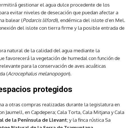
rmitirá gestionar el agua dulce procedente de los
 para evitar niveles de desecación que puedan afectar a
na balear (
Podarcis lilfordi
), endémica del islote d’en Mel.
nexión del islote con tierra firme y la posible entrada de
ra natural de la calidad del agua mediante la
que favorecerá la vegetación de humedal con función de
s relevante para la conservación de aves acuáticas
da (
Acrocephalus melanopogon
).
 espacios protegidos
ma a otras compras realizadas durante la legislatura en
n Jaumell, en Capdepera; Cala Torta, Cala Mitjana y Cala
al de la Península de Llevant
; y la finca rústica Sa
atge Natural de la Serra de Tramuntana
.