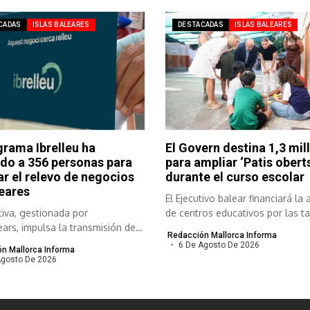
CADAS
ISLAS BALEARES
DESTACADAS
ISLAS BALEARES
grama Ibrelleu ha
El Govern destina 1,3 mil
do a 356 personas para
para ampliar ‘Patis oberts
tar el relevo de negocios
durante el curso escolar
eares
El Ejecutivo balear financiará la 
ativa, gestionada por
de centros educativos por las ta
ars, impulsa la transmisión de
Redacción Mallorca Informa
 viables para...
6 De Agosto De 2026
n Mallorca Informa
Agosto De 2026