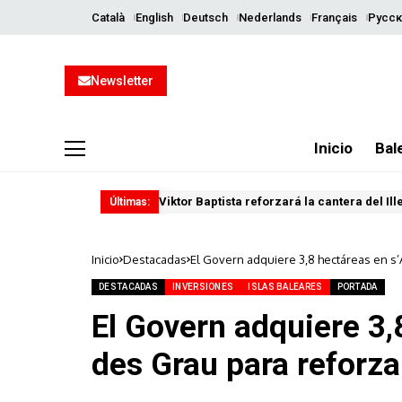
Català
English
Deutsch
Nederlands
Français
Русск
Newsletter
Inicio
Bal
Viktor Baptista reforzará la cantera del Il
Últimas:
Inicio
Destacadas
El Govern adquiere 3,8 hectáreas en s’
DESTACADAS
INVERSIONES
ISLAS BALEARES
PORTADA
El Govern adquiere 3,
des Grau para reforza