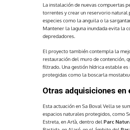
La instalación de nuevas compuertas pe
torrentes y crear un reservorio natural
especies como la anguila o la sarganta
Mantener la laguna inundada evita la co
depredadores.
El proyecto también contempla la mejo
restauración del muro de contención, 
filtrado. Una gestión hídrica estable e
protegidas como la boscarla mostatxu
Otras adquisiciones en
Esta actuación en Sa Boval Vella se su
espacios naturales protegidos, como So
Estreta, en Artà, dentro del
Parc Natur
Bastida, en Alaró, en el ámbito del
Par