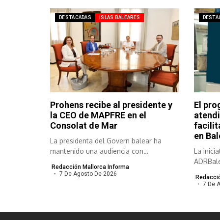
DESTACADAS
ISLAS BALEARES
DESTA
Prohens recibe al presidente y
El pro
la CEO de MAPFRE en el
atendi
Consolat de Mar
facili
en Bal
La presidenta del Govern balear ha
mantenido una audiencia con
La inici
responsables de...
ADRBale
Redacción Mallorca Informa
empresas
7 De Agosto De 2026
Redacció
7 De 