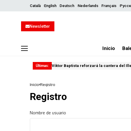
Català
English
Deutsch
Nederlands
Français
Русск
Newsletter
Inicio
Bal
Viktor Baptista reforzará la cantera del Il
Últimas:
Inicio
Registro
Registro
Nombre de usuario