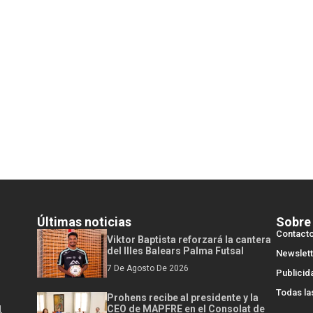
Últimas noticias
Sobre
Contact
Viktor Baptista reforzará la cantera
del Illes Balears Palma Futsal
Newslett
7 De Agosto De 2026
Publicid
Todas la
Prohens recibe al presidente y la
l
CEO de MAPFRE en el Consolat de