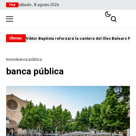
sábado , 8 agosto 2026
Hoy
Viktor Baptista reforzará la cantera del Illes Balears Pal
Pro
Últimas:
Inicio
banca pública
banca pública