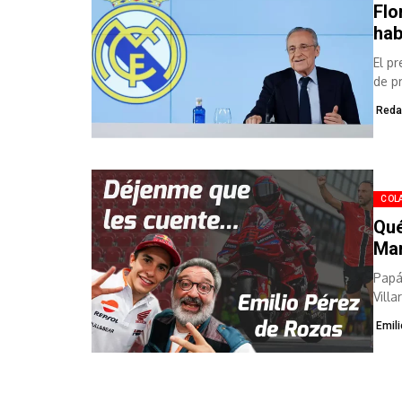
Flo
hab
El p
de p
Reda
COL
Qué
Mar
Papá
Villa
Emil