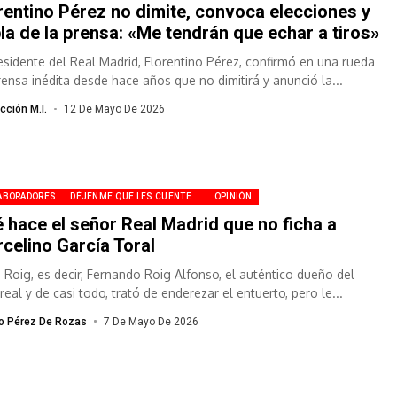
rentino Pérez no dimite, convoca elecciones y
la de la prensa: «Me tendrán que echar a tiros»
residente del Real Madrid, Florentino Pérez, confirmó en una rueda
rensa inédita desde hace años que no dimitirá y anunció la...
cción M.I.
12 De Mayo De 2026
ABORADORES
DÉJENME QUE LES CUENTE...
OPINIÓN
 hace el señor Real Madrid que no ficha a
celino García Toral
 Roig, es decir, Fernando Roig Alfonso, el auténtico dueño del
rreal y de casi todo, trató de enderezar el entuerto, pero le...
io Pérez De Rozas
7 De Mayo De 2026