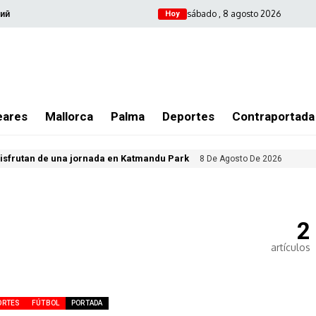
sábado , 8 agosto 2026
ий
Hoy
eares
Mallorca
Palma
Deportes
Contraportada
isfrutan de una jornada en Katmandu Park
8 De Agosto De 2026
2
artículos
ORTES
FÚTBOL
PORTADA