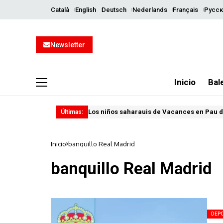
Català
English
Deutsch
Nederlands
Français
Русск
Newsletter
Inicio
Bal
Los niños saharauis de Vacances en Pau d
Últimas:
Inicio
banquillo Real Madrid
banquillo Real Madrid
DEP