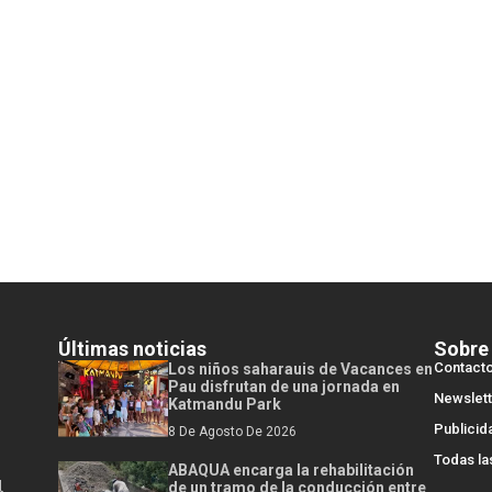
Últimas noticias
Sobre
Contact
Los niños saharauis de Vacances en
Pau disfrutan de una jornada en
Newslett
Katmandu Park
Publicid
8 De Agosto De 2026
Todas la
ABAQUA encarga la rehabilitación
l
de un tramo de la conducción entre