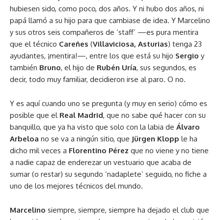
hubiesen sido, como poco, dos años. Y ni hubo dos años, ni
papá llamó a su hijo para que cambiase de idea. Y Marcelino
y sus otros seis compañeros de ‘staff’ —es pura mentira
que el técnico
Careñes
(
Villaviciosa, Asturias
) tenga 23
ayudantes, ¡mentira!—, entre los que está su hijo
Sergio
y
también
Bruno
, el hijo de
Rubén Uría
, sus segundos, es
decir, todo muy familiar, decidieron irse al paro. O no.
Y es aquí cuando uno se pregunta (y muy en serio) cómo es
posible que el
Real Madrid
, que no sabe qué hacer con su
banquillo, que ya ha visto que solo con la labia de
Álvaro
Arbeloa
no se va a ningún sitio, que
Jürgen Klopp
le ha
dicho mil veces a
Florentino Pérez
que no viene y no tiene
a nadie capaz de enderezar un vestuario que acaba de
sumar (o restar) su segundo ‘nadaplete’ seguido, no fiche a
uno de los mejores técnicos del mundo.
Marcelino
siempre, siempre, siempre ha dejado el club que