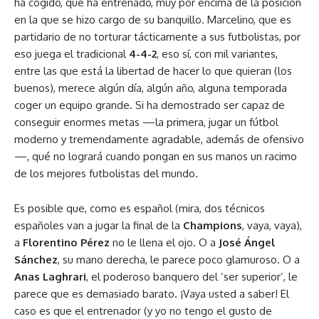
ha cogido, que ha entrenado, muy por encima de la posición
en la que se hizo cargo de su banquillo. Marcelino, que es
partidario de no torturar tácticamente a sus futbolistas, por
eso juega el tradicional
4-4-2
, eso sí, con mil variantes,
entre las que está la libertad de hacer lo que quieran (los
buenos), merece algún día, algún año, alguna temporada
coger un equipo grande. Si ha demostrado ser capaz de
conseguir enormes metas —la primera, jugar un fútbol
moderno y tremendamente agradable, además de ofensivo
—, qué no logrará cuando pongan en sus manos un racimo
de los mejores futbolistas del mundo.
Es posible que, como es español (mira, dos técnicos
españoles van a jugar la final de la
Champions
, vaya, vaya),
a
Florentino Pérez
no le llena el ojo. O a
José Ángel
Sánchez
, su mano derecha, le parece poco glamuroso. O a
Anas Laghrari
, el poderoso banquero del ‘ser superior’, le
parece que es demasiado barato. ¡Vaya usted a saber! El
caso es que el entrenador (y yo no tengo el gusto de