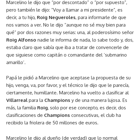
Marcelino le dijo que “por descontado” o “por supuesto”,
pero también le dijo: “Voy a llamar a mi presidente”, es
decir, a tu hijo,
Roig Negueroles
, para informarle de que
nos vamos a ver. No le dijo “aunque no sé muy bien para
qué” por dos razones muy serias: una, al poderosísimo señor
Roig Alfonso
nadie le informa de nada, lo sabe todo y, dos,
estaba claro que sabía que iba a tratar de convencerle de
que siguiese como capitán o comandante del ‘submarino
amarillo’.
Papá le pidió a Marcelino que aceptase la propuesta de su
hijo, venga, va, por favor, y el técnico le dijo que le parecía,
ciertamente, humillante. Marcelino ha vuelto a clasificar al
Villarreal
para la
Champions
y de una manera lujosa. Es
más, la familia
Roig
, solo por ese concepto, es decir, dos
clasificaciones de
Champions
consecutivas, el club ha
recibido la friolera de 50 millones de euros.
Marcelino le dijo al dueño (de verdad) que lo normal