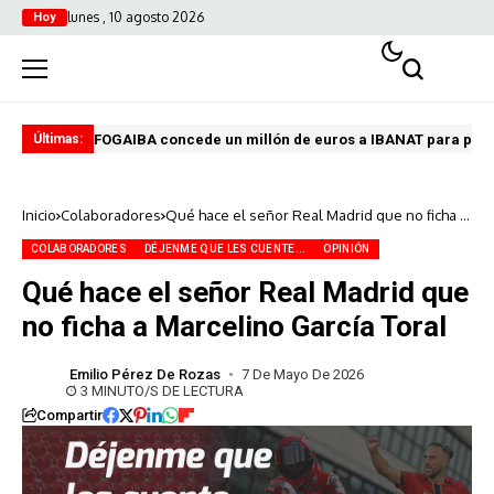
lunes , 10 agosto 2026
Hoy
FOGAIBA concede un millón de euros a IBANAT para prev
Edu
Últimas:
Inicio
Colaboradores
Qué hace el señor Real Madrid que no ficha a
Marcelino García Toral
COLABORADORES
DÉJENME QUE LES CUENTE...
OPINIÓN
Qué hace el señor Real Madrid que
no ficha a Marcelino García Toral
Emilio Pérez De Rozas
7 De Mayo De 2026
3 MINUTO/S DE LECTURA
Compartir