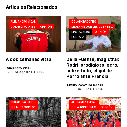
Artículos Relacionados
ALEJANDRO VIDAL
COLABORADORES
COLABORADORES
OPINIÓN
DÉJENME QUE LES CUENTE...
DESTACADAS
OPINIÓN
PORTADA
A dos semanas vista
De la Fuente, magistral;
Rodri, prodigioso, pero,
Alejandro Vidal
sobre todo, el gol de
1 De Agosto De 2026
Porro ante Francia
Emilio Pérez De Rozas
30 De Julio De 2026
COLABORADORES
ALEJANDRO VIDAL
RELATOS CORTOS
COLABORADORES
OPINIÓN