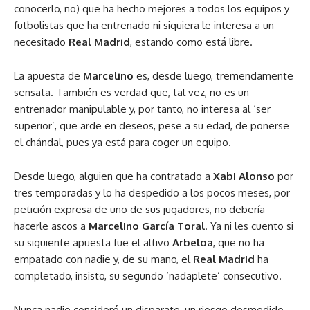
conocerlo, no) que ha hecho mejores a todos los equipos y
futbolistas que ha entrenado ni siquiera le interesa a un
necesitado
Real Madrid
, estando como está libre.
La apuesta de
Marcelino
es, desde luego, tremendamente
sensata. También es verdad que, tal vez, no es un
entrenador manipulable y, por tanto, no interesa al ‘ser
superior’, que arde en deseos, pese a su edad, de ponerse
el chándal, pues ya está para coger un equipo.
Desde luego, alguien que ha contratado a
Xabi Alonso
por
tres temporadas y lo ha despedido a los pocos meses, por
petición expresa de uno de sus jugadores, no debería
hacerle ascos a
Marcelino García Toral
. Ya ni les cuento si
su siguiente apuesta fue el altivo
Arbeloa
, que no ha
empatado con nadie y, de su mano, el
Real Madrid
ha
completado, insisto, su segundo ‘nadaplete’ consecutivo.
Nunca nadie consideró un disparate, un riesgo desmedido,