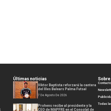
Últimas noticias
Sobre
Contact
Viktor Baptista reforzará la cantera
del Illes Balears Palma Futsal
Newslett
7 De Agosto De 2026
Publicid
Todas la
Prohens recibe al presidente y la
l
CEO de MAPFRE en el Consolat de