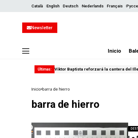
Català
English
Deutsch
Nederlands
Français
Русск
Newsletter
Inicio
Bal
Viktor Baptista reforzará la cantera del Il
Últimas:
Inicio
barra de hierro
barra de hierro
DES