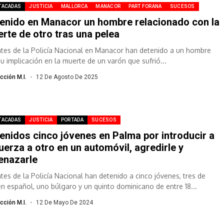
TACADAS
JUSTICIA
MALLORCA
MANACOR
PART FORANA
SUCESOS
enido en Manacor un hombre relacionado con la
rte de otro tras una pelea
tes de la Policía Nacional en Manacor han detenido a un hombre
su implicación en la muerte de un varón que sufrió...
cción M.I.
12 De Agosto De 2025
TACADAS
JUSTICIA
PORTADA
SUCESOS
enidos cinco jóvenes en Palma por introducir a
fuerza a otro en un automóvil, agredirle y
enazarle
tes de la Policía Nacional han detenido a cinco jóvenes, tres de
en español, uno búlgaro y un quinto dominicano de entre 18...
cción M.I.
12 De Mayo De 2024