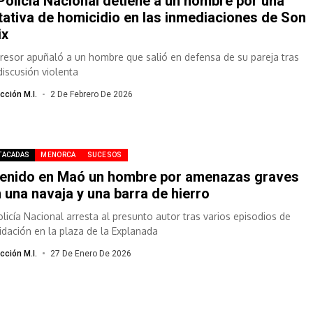
Policía Nacional detiene a un hombre por una
tativa de homicidio en las inmediaciones de Son
ix
gresor apuñaló a un hombre que salió en defensa de su pareja tras
discusión violenta
cción M.I.
2 De Febrero De 2026
TACADAS
MENORCA
SUCESOS
enido en Maó un hombre por amenazas graves
 una navaja y una barra de hierro
olicía Nacional arresta al presunto autor tras varios episodios de
midación en la plaza de la Explanada
cción M.I.
27 De Enero De 2026