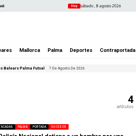
sábado , 8 agosto 2026
ий
Hoy
eares
Mallorca
Palma
Deportes
Contraportada
les Balears Palma Futsal
7 De Agosto De 2026
4
artículos
TACADAS
PALMA
PORTADA
SUCESOS