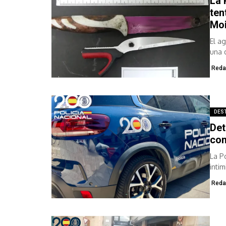
La 
ten
Mo
El a
una 
Reda
DES
Det
con
La P
inti
Reda