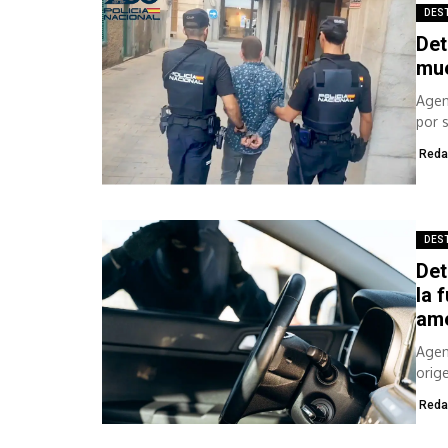
DES
Det
mue
Agen
por 
Reda
DES
Det
la 
am
Agen
orig
Reda