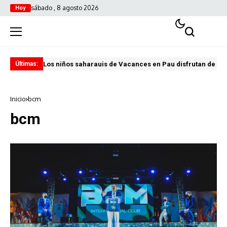
sábado , 8 agosto 2026
Hoy
Los niños saharauis de Vacances en Pau disfrutan de u
ABA
Últimas:
Inicio
bcm
bcm