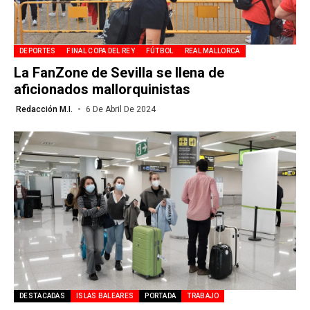
DEPORTES
FINAL COPA DEL REY
FÚTBOL
REAL MALLORCA
La FanZone de Sevilla se llena de
aficionados mallorquinistas
Redacción M.I.
6 De Abril De 2024
DESTACADAS
ISLAS BALEARES
PORTADA
TRABAJO