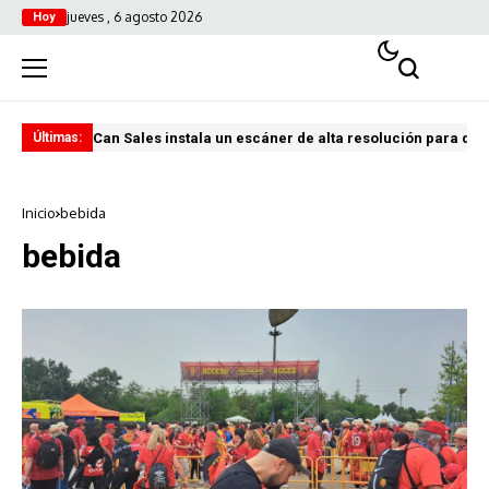
jueves , 6 agosto 2026
Hoy
Can Sales instala un escáner de alta resolución para digi
El 
Últimas:
Inicio
bebida
bebida