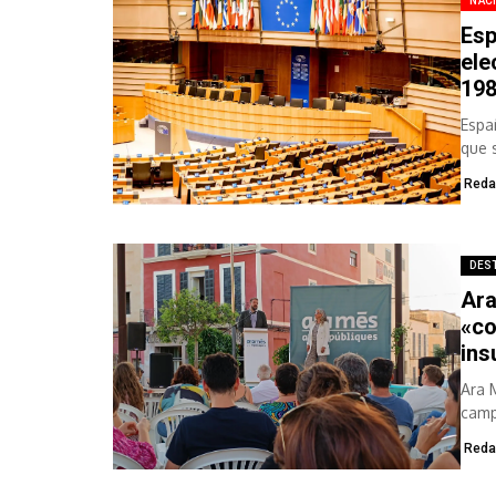
NAC
Esp
ele
19
Espa
que s
Reda
DES
Ara
«co
ins
Ara 
camp
Reda