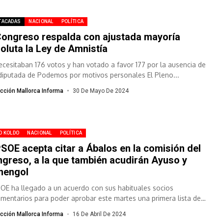
TACADAS
NACIONAL
POLÍTICA
Congreso respalda con ajustada mayoría
oluta la Ley de Amnistía
ecesitaban 176 votos y han votado a favor 177 por la ausencia de
diputada de Podemos por motivos personales El Pleno...
cción Mallorca Informa
30 De Mayo De 2024
O KOLDO
NACIONAL
POLÍTICA
PSOE acepta citar a Ábalos en la comisión del
greso, a la que también acudirán Ayuso y
mengol
SOE ha llegado a un acuerdo con sus habituales socios
amentarios para poder aprobar este martes una primera lista de
arecientes para...
cción Mallorca Informa
16 De Abril De 2024