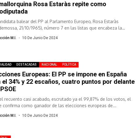
mallorquina Rosa Estaràs repite como
odiputada
andidata balear del PP al Parlamento Europeo, Rosa Estaràs
ldemossa, 21/10/1965), número 7 en las listas que encabeza la
lana Dolors Montserrat,...
cción M.I.
10 De Junio De 2024
UALIDAD
DESTACADAS
NACIONAL
POLÍTICA
cciones Europeas: El PP se impone en España
 el 34% y 22 escaños, cuatro puntos por delante
 PSOE
el recuento casi acabado, escrutado ya el 99,87% de los votos, el
e confirma como ganador de las elecciones europeas de...
cción M.I.
10 De Junio De 2024