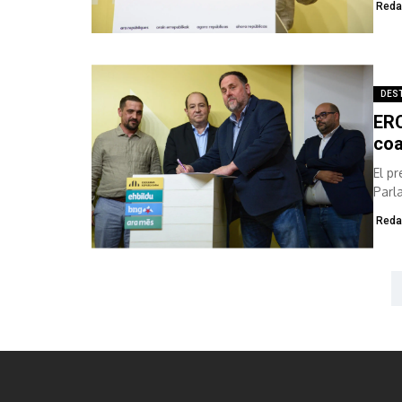
Reda
DES
ERC
coa
El pr
Parl
Inter
Reda