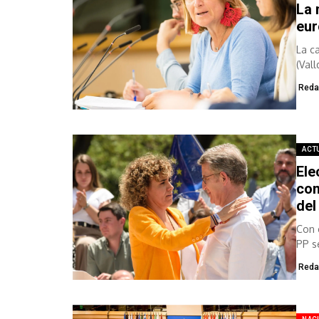
La 
eur
La c
(Val
cata
Reda
ACT
Ele
con
del
Con 
PP s
Reda