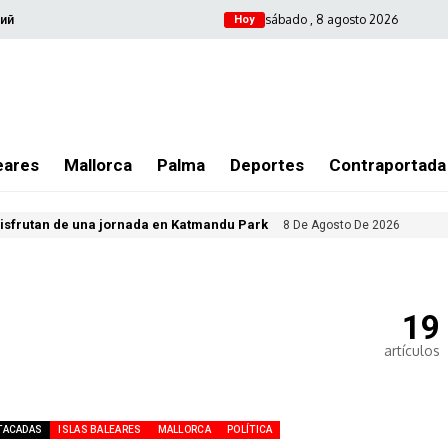
sábado , 8 agosto 2026
ий
Hoy
eares
Mallorca
Palma
Deportes
Contraportada
isfrutan de una jornada en Katmandu Park
8 De Agosto De 2026
19
artículos
TACADAS
ISLAS BALEARES
MALLORCA
POLÍTICA