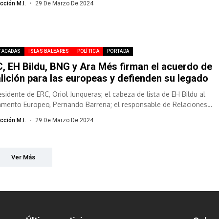
cción M.I.
29 De Marzo De 2024
TACADAS
ISLAS BALEARES
POLÍTICA
PORTADA
, EH Bildu, BNG y Ara Més firman el acuerdo de
lición para las europeas y defienden su legado
esidente de ERC, Oriol Junqueras; el cabeza de lista de EH Bildu al
amento Europeo, Pernando Barrena; el responsable de Relaciones
nacionales...
cción M.I.
29 De Marzo De 2024
Ver Más