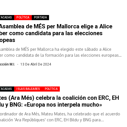
TACADAS
POLÍTICA
PORTADA
Asamblea de MÉS per Mallorca elige a Alice
er como candidata para las elecciones
ropeas
samblea de MÉS per Mallorca ha elegido este sábado a Alice
r como candidata de la formación para las elecciones europeas
cción M.I.
13 De Abril De 2024
TACADAS
ISLAS BALEARES
POLÍTICA
es (Ara Més) celebra la coalición con ERC, EH
du y BNG: «Europa nos interpela mucho»
oordinador de Ara Més, Mateu Mates, ha celebrado que el acuerdo
oalición 'Ara Repúbliques' con ERC, EH Bildu y BNG para...