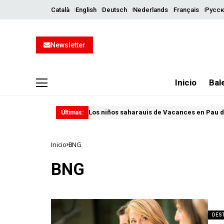
Català
English
Deutsch
Nederlands
Français
Русск
Newsletter
Inicio
Bal
Los niños saharauis de Vacances en Pau d
Últimas:
Inicio
BNG
BNG
DES