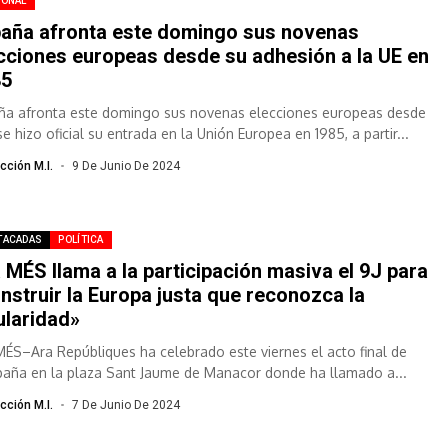
IONAL
aña afronta este domingo sus novenas
cciones europeas desde su adhesión a la UE en
85
ña afronta este domingo sus novenas elecciones europeas desde
e hizo oficial su entrada en la Unión Europea en 1985, a partir...
cción M.I.
9 De Junio De 2024
TACADAS
POLÍTICA
 MÉS llama a la participación masiva el 9J para
nstruir la Europa justa que reconozca la
ularidad»
MÉS–Ara Repúbliques ha celebrado este viernes el acto final de
aña en la plaza Sant Jaume de Manacor donde ha llamado a...
cción M.I.
7 De Junio De 2024