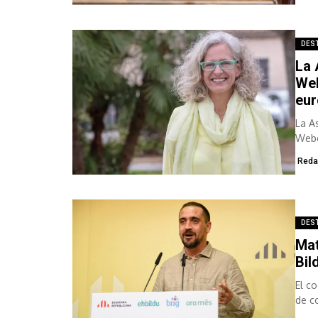
DES
La 
Web
eu
La A
Webe
de...
Reda
DES
Mat
Bil
El c
de c