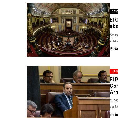
DES
El 
abs
Se n
una 
Reda
CAS
El 
Con
Ar
El P
parl
comp
Reda