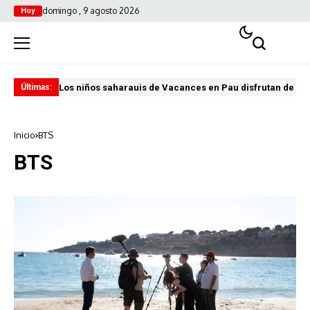
domingo , 9 agosto 2026
Hoy
Los niños saharauis de Vacances en Pau disfrutan de u
ABA
Últimas:
Inicio
BTS
BTS