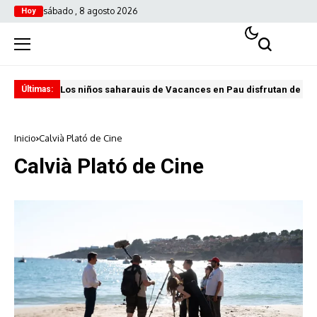
sábado , 8 agosto 2026
Hoy
Los niños saharauis de Vacances en Pau disfrutan de u
ABA
Últimas:
Inicio
Calvià Plató de Cine
Calvià Plató de Cine