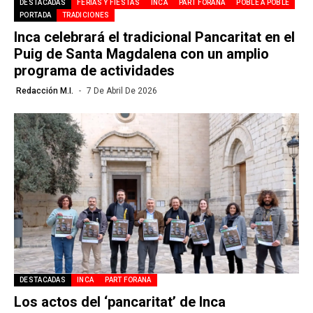
DESTACADAS
FERIAS Y FIESTAS
INCA
PART FORANA
POBLE A POBLE
PORTADA
TRADICIONES
Inca celebrará el tradicional Pancaritat en el
Puig de Santa Magdalena con un amplio
programa de actividades
Redacción M.I.
7 De Abril De 2026
DESTACADAS
INCA
PART FORANA
Los actos del ‘pancaritat’ de Inca