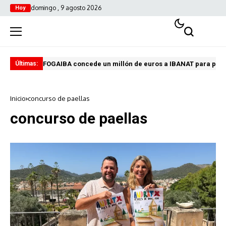
domingo , 9 agosto 2026
Hoy
FOGAIBA concede un millón de euros a IBANAT para prev
Edu
Últimas:
Inicio
concurso de paellas
concurso de paellas