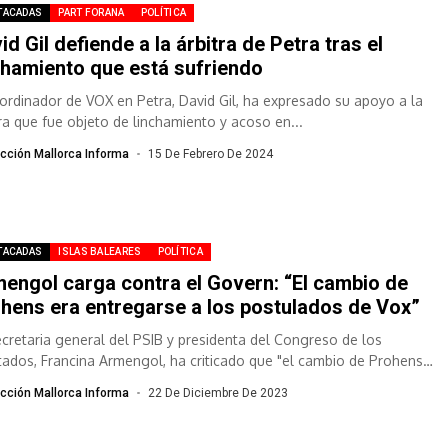
TACADAS
PART FORANA
POLÍTICA
id Gil defiende a la árbitra de Petra tras el
chamiento que está sufriendo
oordinador de VOX en Petra, David Gil, ha expresado su apoyo a la
tra que fue objeto de linchamiento y acoso en...
cción Mallorca Informa
15 De Febrero De 2024
TACADAS
ISLAS BALEARES
POLÍTICA
engol carga contra el Govern: “El cambio de
hens era entregarse a los postulados de Vox”
ecretaria general del PSIB y presidenta del Congreso de los
tados, Francina Armengol, ha criticado que "el cambio de Prohens
entregarse...
cción Mallorca Informa
22 De Diciembre De 2023