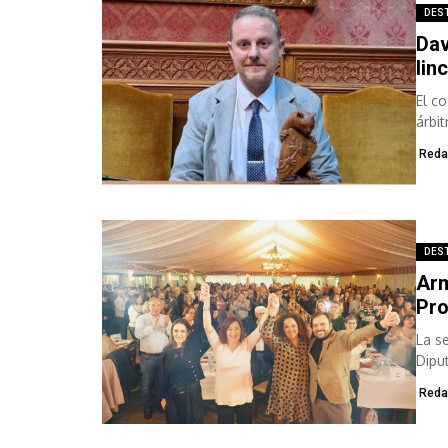
DES
Dav
lin
El c
árbi
Reda
DES
Arm
Pro
La s
Dipu
era 
Reda