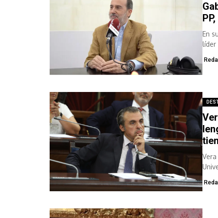
Gab
PP,
En s
líde
Reda
DES
Ver
len
tie
Vera 
Univ
plan.
Reda