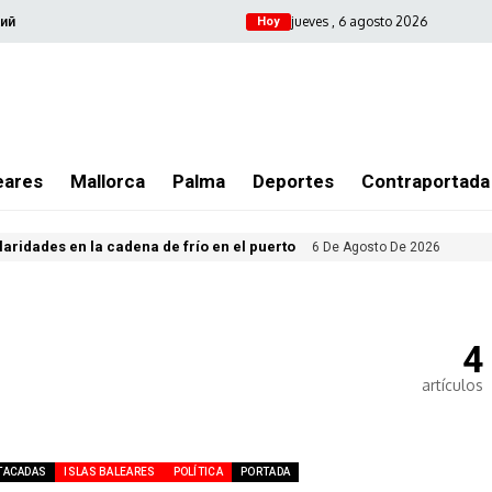
jueves , 6 agosto 2026
ий
Hoy
eares
Mallorca
Palma
Deportes
Contraportada
ularidades en la cadena de frío en el puerto
6 De Agosto De 2026
4
artículos
TACADAS
ISLAS BALEARES
POLÍTICA
PORTADA