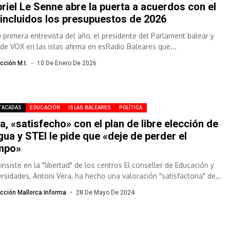
riel Le Senne abre la puerta a acuerdos con el
 incluidos los presupuestos de 2026
u primera entrevista del año, el presidente del Parlament balear y
r de VOX en las islas afirma en esRadio Baleares que...
cción M.I.
10 De Enero De 2026
TACADAS
EDUCACIÓN
ISLAS BALEARES
POLÍTICA
a, «satisfecho» con el plan de libre elección de
gua y STEI le pide que «deje de perder el
mpo»
insiste en la "libertad" de los centros El conseller de Educación y
ersidades, Antoni Vera, ha hecho una valoración "satisfactoria" de
..
cción Mallorca Informa
28 De Mayo De 2024