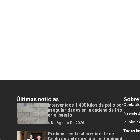
Últimas noticias
Sobre
Contact
Intervenidos 1.400 kilos de pollo por
irregularidades en la cadena de frío
Newslett
en el puerto
Publicid
6 De Agosto De 2026
Todas la
Prohens recibe al presidente de
l
Ceuta durante su visita institucional