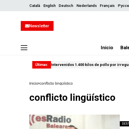
Català
English
Deutsch
Nederlands
Français
Русск
Newsletter
Inicio
Bal
Intervenidos 1.400 kilos de pollo por irreg
Últimas:
Inicio
conflicto lingüístico
conflicto lingüístico
DES