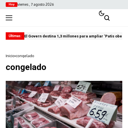
viernes , 7 agosto 2026
Hoy
El Govern destina 1,3 millones para ampliar ‘Patis oberts
Int
Últimas:
Inicio
congelado
congelado