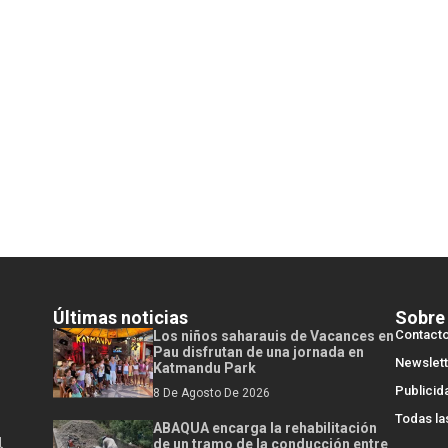
Últimas noticias
Sobre
Contact
Los niños saharauis de Vacances en
Pau disfrutan de una jornada en
Newslett
Katmandu Park
Publicid
8 De Agosto De 2026
Todas la
ABAQUA encarga la rehabilitación
l
de un tramo de la conducción entre