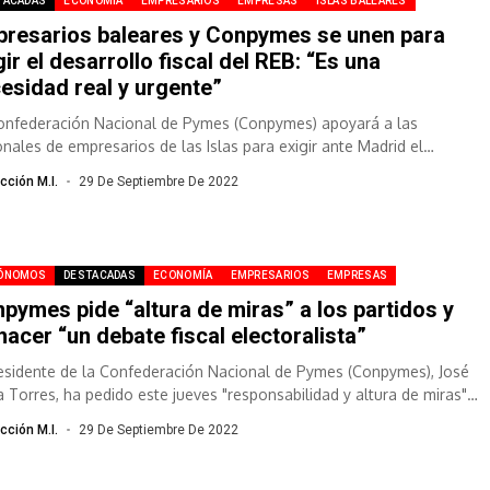
TACADAS
ECONOMÍA
EMPRESARIOS
EMPRESAS
ISLAS BALEARES
resarios baleares y Conpymes se unen para
gir el desarrollo fiscal del REB: “Es una
esidad real y urgente”
onfederación Nacional de Pymes (Conpymes) apoyará a las
onales de empresarios de las Islas para exigir ante Madrid el
rollo fiscal del...
cción M.I.
29 De Septiembre De 2022
ÓNOMOS
DESTACADAS
ECONOMÍA
EMPRESARIOS
EMPRESAS
pymes pide “altura de miras” a los partidos y
hacer “un debate fiscal electoralista”
residente de la Confederación Nacional de Pymes (Conpymes), José
a Torres, ha pedido este jueves "responsabilidad y altura de miras" a
.
cción M.I.
29 De Septiembre De 2022