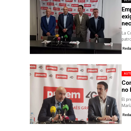
DES
Emp
exi
nec
La C
patr
desar
Reda
AUT
Con
no 
El p
Marí
los..
Reda