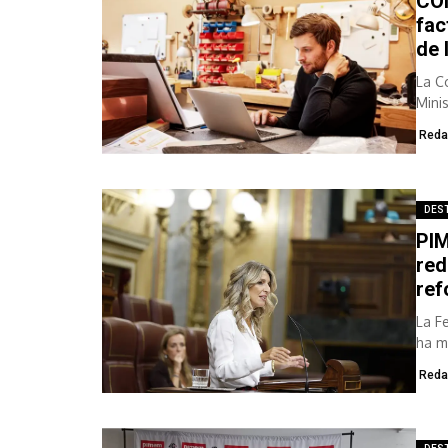
CO
fac
de 
La C
Mini
compa
Reda
DES
PIM
red
re
La F
ha m
Reda