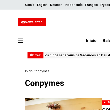
Català
English
Deutsch
Nederlands
Français
Русск
Newsletter
Inicio
Bal
Los niños saharauis de Vacances en Pau d
Últimas:
Inicio
Conpymes
Conpymes
AUT