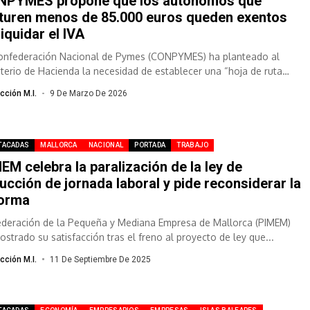
NPYMES propone que los autónomos que
turen menos de 85.000 euros queden exentos
liquidar el IVA
onfederación Nacional de Pymes (CONPYMES) ha planteado al
sterio de Hacienda la necesidad de establecer una “hoja de ruta
rtida” para aplicar...
cción M.I.
9 De Marzo De 2026
TACADAS
MALLORCA
NACIONAL
PORTADA
TRABAJO
EM celebra la paralización de la ley de
ucción de jornada laboral y pide reconsiderar la
forma
ederación de la Pequeña y Mediana Empresa de Mallorca (PIMEM)
ostrado su satisfacción tras el freno al proyecto de ley que...
cción M.I.
11 De Septiembre De 2025