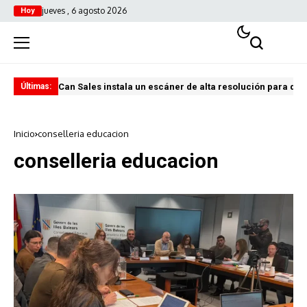
jueves , 6 agosto 2026
Hoy
Can Sales instala un escáner de alta resolución para digi
El 
Últimas:
Inicio
conselleria educacion
conselleria educacion