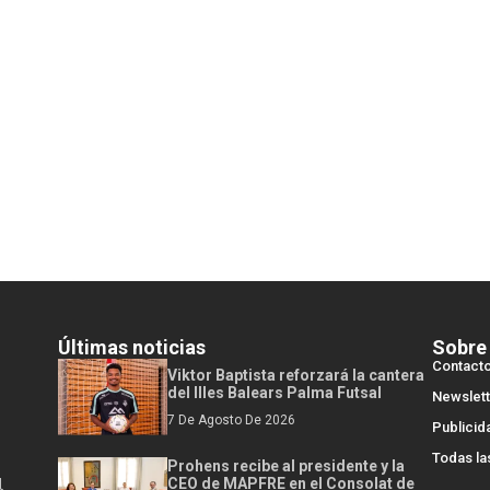
Últimas noticias
Sobre
Contact
Viktor Baptista reforzará la cantera
del Illes Balears Palma Futsal
Newslett
7 De Agosto De 2026
Publicid
Todas la
Prohens recibe al presidente y la
l
CEO de MAPFRE en el Consolat de