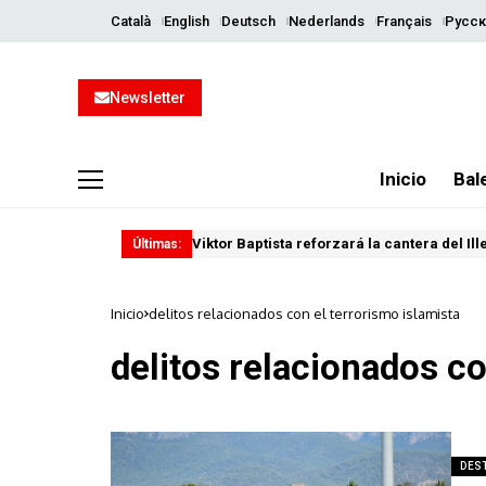
Català
English
Deutsch
Nederlands
Français
Русск
Newsletter
Inicio
Bal
Viktor Baptista reforzará la cantera del Il
Últimas:
Inicio
delitos relacionados con el terrorismo islamista
delitos relacionados co
DES