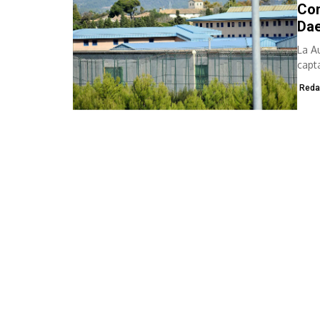
Con
Dae
La A
capt
preso
Reda