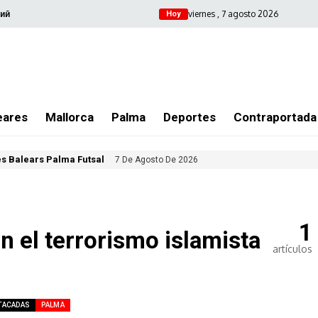
viernes , 7 agosto 2026
ий
Hoy
eares
Mallorca
Palma
Deportes
Contraportada
les Balears Palma Futsal
7 De Agosto De 2026
1
n el terrorismo islamista
artículos
TACADAS
PALMA