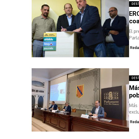
DES
ERC
coa
El pr
Parl
Inter
Reda
DES
Más
pob
Más 
excl
Reda