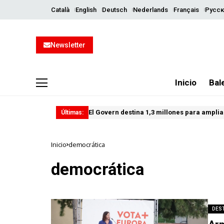
Català
English
Deutsch
Nederlands
Français
Русск
Newsletter
Inicio
Bal
El Govern destina 1,3 millones para ampliar
Últimas:
Inicio
democrática
democrática
DES