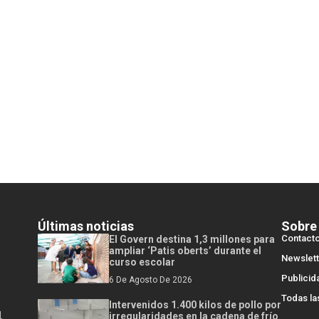
Últimas noticias
Sobre
Contact
El Govern destina 1,3 millones para
ampliar ‘Patis oberts’ durante el
Newslett
curso escolar
Publicid
6 De Agosto De 2026
Todas la
Intervenidos 1.400 kilos de pollo por
l
irregularidades en la cadena de frío