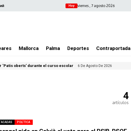
viernes , 7 agosto 2026
ий
Hoy
eares
Mallorca
Palma
Deportes
Contraportada
 ‘Patis oberts’ durante el curso escolar
6 De Agosto De 2026
4
artículos
TACADAS
POLÍTICA