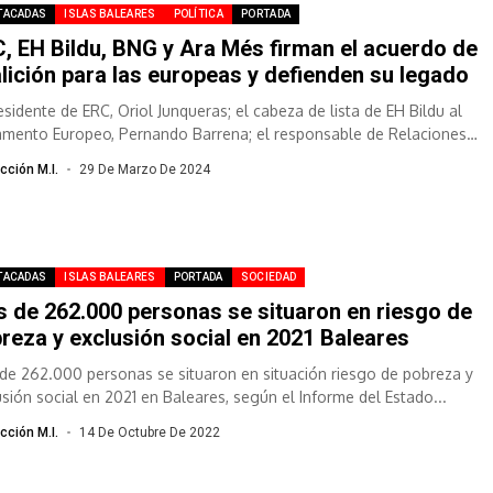
TACADAS
ISLAS BALEARES
POLÍTICA
PORTADA
, EH Bildu, BNG y Ara Més firman el acuerdo de
lición para las europeas y defienden su legado
esidente de ERC, Oriol Junqueras; el cabeza de lista de EH Bildu al
amento Europeo, Pernando Barrena; el responsable de Relaciones
nacionales...
cción M.I.
29 De Marzo De 2024
TACADAS
ISLAS BALEARES
PORTADA
SOCIEDAD
 de 262.000 personas se situaron en riesgo de
reza y exclusión social en 2021 Baleares
de 262.000 personas se situaron en situación riesgo de pobreza y
usión social en 2021 en Baleares, según el Informe del Estado...
cción M.I.
14 De Octubre De 2022