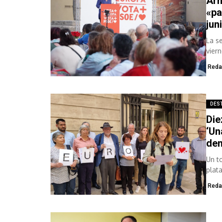
Arm
«pa
jun
La s
viern
Reda
DES
Die
‘Un
dem
Un t
plat
Unión
Reda