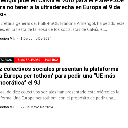
engol pide en Calvià el voto para el PSIB-PSOE
ra no tener a la ultraderecha en Europa el 9 de
io»
ecretaria general del PSIB-PSOE, Francina Armengol, ha pedido este
es, en la fiesta de la Rosa de los socialistas de Calvià, el...
cción M.I.
1 De Junio De 2024
TACADAS
ISLAS BALEARES
POLÍTICA
z colectivos sociales presentan la plataforma
a Europa per tothom’ para pedir una “UE más
ocrática” el 9J
otal de diez colectivos sociales han presentado este miércoles la
aforma 'Una Europa per tothom' con el propósito de pedir una
...
cción M.I.
22 De Mayo De 2024