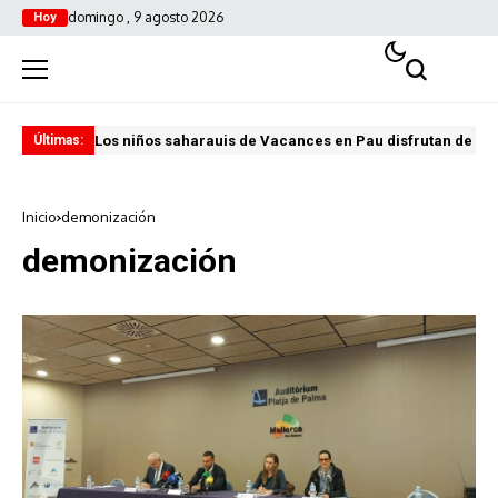
domingo , 9 agosto 2026
Hoy
Los niños saharauis de Vacances en Pau disfrutan de u
ABA
Últimas:
Inicio
demonización
demonización