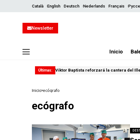
Català
English
Deutsch
Nederlands
Français
Русск
Newsletter
Inicio
Bal
Viktor Baptista reforzará la cantera del Il
Últimas:
Inicio
ecógrafo
ecógrafo
DES