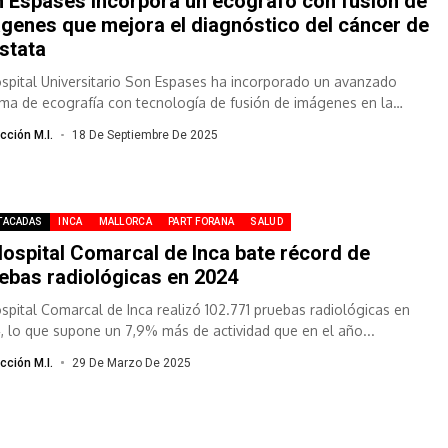
 Espases incorpora un ecógrafo con fusión de
genes que mejora el diagnóstico del cáncer de
stata
ospital Universitario Son Espases ha incorporado un avanzado
ema de ecografía con tecnología de fusión de imágenes en la
ad de Próstata...
cción M.I.
18 De Septiembre De 2025
TACADAS
INCA
MALLORCA
PART FORANA
SALUD
Hospital Comarcal de Inca bate récord de
ebas radiológicas en 2024
ospital Comarcal de Inca realizó 102.771 pruebas radiológicas en
, lo que supone un 7,9% más de actividad que en el año...
cción M.I.
29 De Marzo De 2025