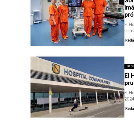
Son
imá
pró
El H
sist
Unid
Reda
DES
El 
pru
El H
2024
Reda