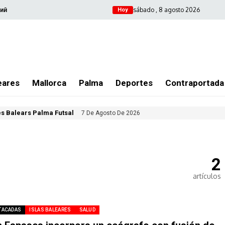
sábado , 8 agosto 2026
ий
Hoy
eares
Mallorca
Palma
Deportes
Contraportada
les Balears Palma Futsal
7 De Agosto De 2026
2
artículos
TACADAS
ISLAS BALEARES
SALUD