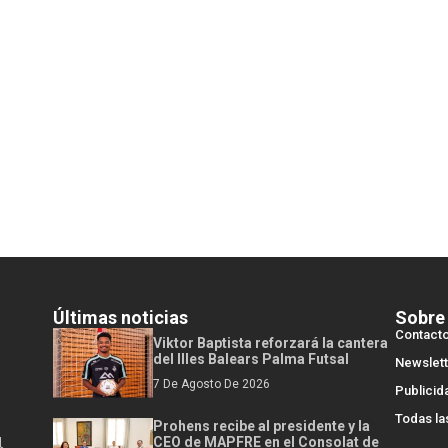
Últimas noticias
Sobre
Contact
Viktor Baptista reforzará la cantera
del Illes Balears Palma Futsal
Newslett
7 De Agosto De 2026
Publicid
Todas la
Prohens recibe al presidente y la
l
CEO de MAPFRE en el Consolat de