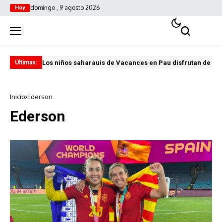
domingo , 9 agosto 2026
Hoy
Los niños saharauis de Vacances en Pau disfrutan de u
ABA
Últimas:
Inicio
Ederson
Ederson