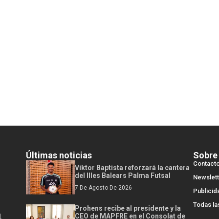
Últimas noticias
Sobre
Contact
Viktor Baptista reforzará la cantera
del Illes Balears Palma Futsal
Newslett
7 De Agosto De 2026
Publicid
Todas la
Prohens recibe al presidente y la
l
CEO de MAPFRE en el Consolat de