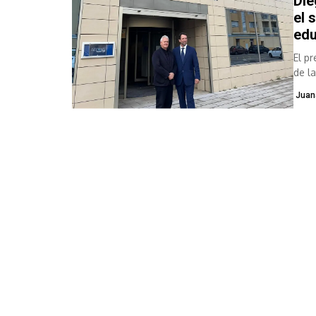
Die
el 
edu
El p
de l
en l
Juan