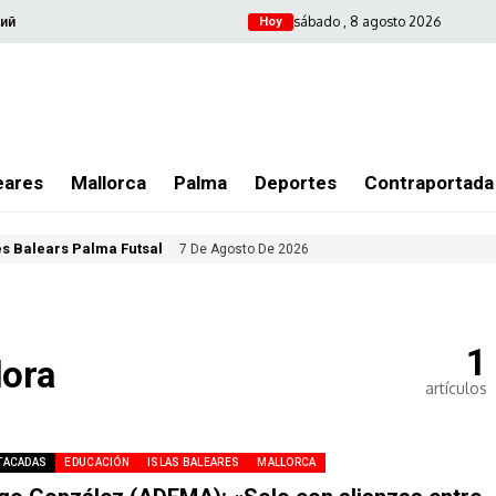
sábado , 8 agosto 2026
ий
Hoy
eares
Mallorca
Palma
Deportes
Contraportada
les Balears Palma Futsal
7 De Agosto De 2026
1
dora
artículos
TACADAS
EDUCACIÓN
ISLAS BALEARES
MALLORCA