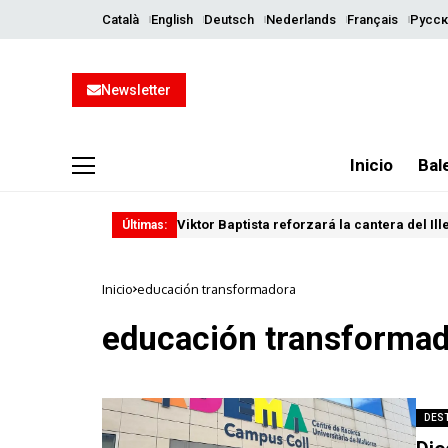
Català
English
Deutsch
Nederlands
Français
Русск
Newsletter
Inicio
Bal
Viktor Baptista reforzará la cantera del Il
Últimas:
Inicio
educación transformadora
educación transforma
DES