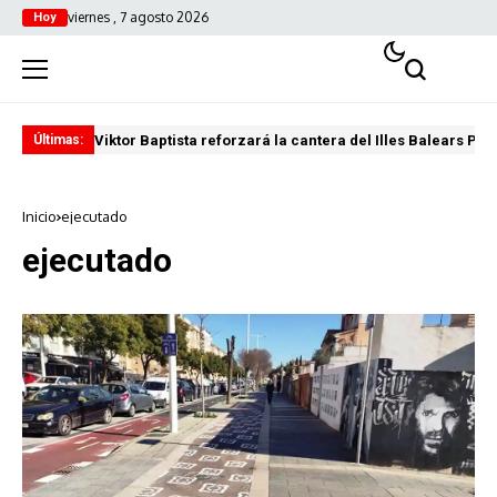
viernes , 7 agosto 2026
Hoy
Viktor Baptista reforzará la cantera del Illes Balears Pal
Pro
Últimas:
Inicio
ejecutado
ejecutado