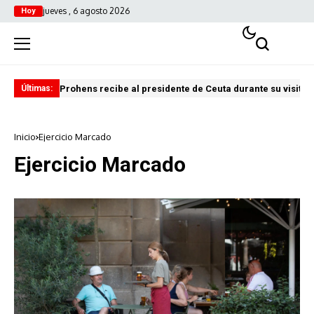
jueves , 6 agosto 2026
Hoy
Prohens recibe al presidente de Ceuta durante su visita i
Pre
Últimas:
Inicio
Ejercicio Marcado
Ejercicio Marcado