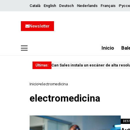
Català
English
Deutsch
Nederlands
Français
Русск
Newsletter
Inicio
Bal
Can Sales instala un escáner de alta resol
Últimas:
Inicio
electromedicina
electromedicina
DES