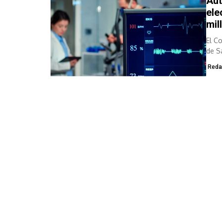
Aut
ele
mil
El C
de S
Reda