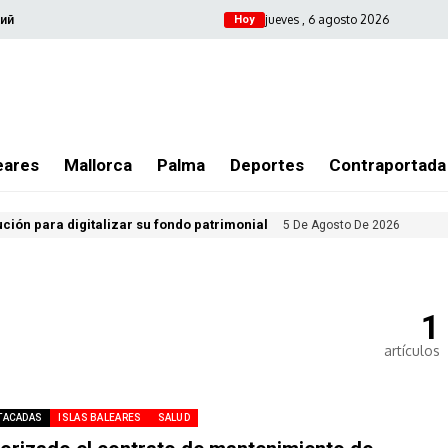
jueves , 6 agosto 2026
ий
Hoy
eares
Mallorca
Palma
Deportes
Contraportada
ución para digitalizar su fondo patrimonial
5 De Agosto De 2026
1
artículos
TACADAS
ISLAS BALEARES
SALUD