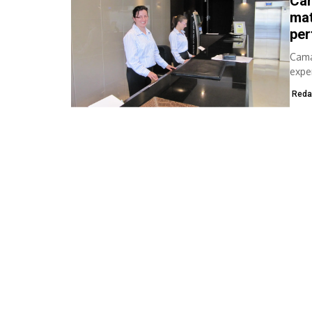
Cam
mat
per
Cama
expe
dema
Reda