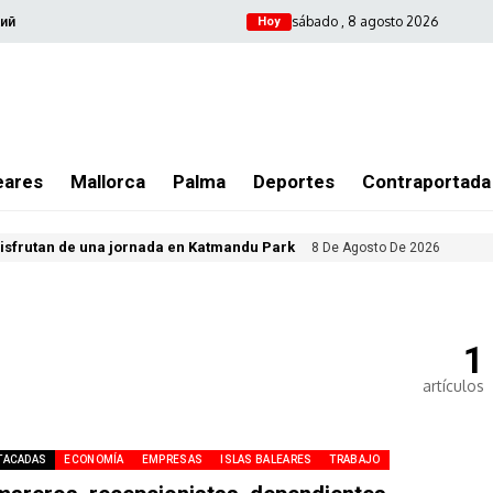
sábado , 8 agosto 2026
ий
Hoy
eares
Mallorca
Palma
Deportes
Contraportada
isfrutan de una jornada en Katmandu Park
8 De Agosto De 2026
1
artículos
TACADAS
ECONOMÍA
EMPRESAS
ISLAS BALEARES
TRABAJO