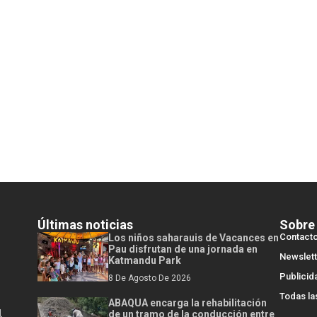
Últimas noticias
Sobre
Contact
Los niños saharauis de Vacances en
Pau disfrutan de una jornada en
Newslett
Katmandu Park
Publicid
8 De Agosto De 2026
Todas la
ABAQUA encarga la rehabilitación
l
de un tramo de la conducción entre