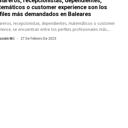
areros, recepcionistas, dependientes,
emáticos o customer experience son los
files más demandados en Baleares
reros, recepcionistas, dependientes, matemáticos o customer
rience, se encuentran entre los perfiles profesionales más
ndados en Baleares, según ha informado este lunes Adecco...
cción M.I.
27 De Febrero De 2023