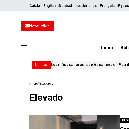
Català
English
Deutsch
Nederlands
Français
Русск
Newsletter
Inicio
Bal
Los niños saharauis de Vacances en Pau d
Últimas:
Inicio
Elevado
Elevado
DES