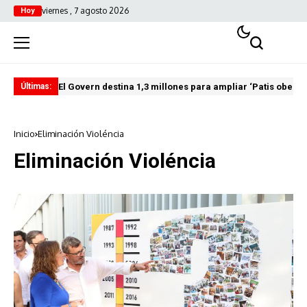
viernes , 7 agosto 2026
Hoy
El Govern destina 1,3 millones para ampliar ‘Patis oberts
Int
Últimas:
Inicio
Eliminación Violéncia
Eliminación Violéncia