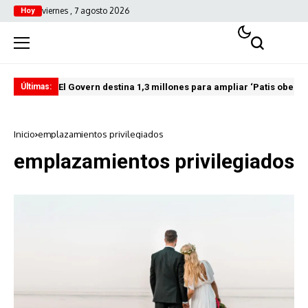
viernes , 7 agosto 2026
Hoy
El Govern destina 1,3 millones para ampliar ‘Patis oberts
Int
Últimas:
Inicio
emplazamientos privilegiados
emplazamientos privilegiados