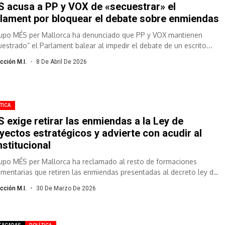
 acusa a PP y VOX de «secuestrar» el
lament por bloquear el debate sobre enmiendas
rupo MÉS per Mallorca ha denunciado que PP y VOX mantienen
uestrado” el Parlament balear al impedir el debate de un escrito...
cción M.I.
8 De Abril De 2026
TICA
 exige retirar las enmiendas a la Ley de
yectos estratégicos y advierte con acudir al
stitucional
rupo MÉS per Mallorca ha reclamado al resto de formaciones
amentarias que retiren las enmiendas presentadas al decreto ley de
ectos estratégicos...
cción M.I.
30 De Marzo De 2026