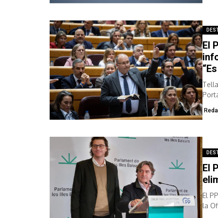
DES
El 
inf
“Es
Tell
Port
Reda
DES
El 
eli
El P
la O