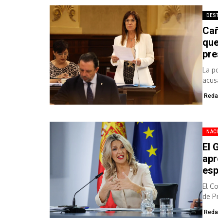
DES
Cañ
que
pre
La p
acus
por 
Reda
NAC
El 
apr
esp
El C
de P
por..
Reda