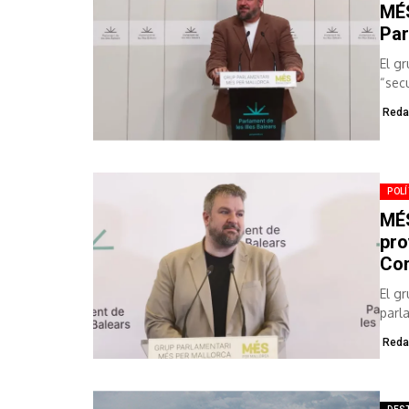
MÉS
Par
El g
“sec
Reda
POLÍ
MÉS
pro
Con
El g
parl
proy
Reda