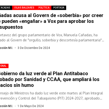
TACADAS
ISLAS BALEARES
POLÍTICA
PORTADA
adas acusa al Govern de «soberbia» por creer
 pueden «engañar» a Vox para aprobar los
supuestos
ortavoz del grupo parlamentario de Vox, Manuela Cañadas, ha
ado al Govern de "orgullo, soberbia y descortesía parlamentaria"
creer que pueden...
cción M.I.
3 De Diciembre De 2024
IONAL
Gobierno da luz verde al Plan Antitabaco
obado por Sanidad y CCAA, que ampliará los
acios sin humo
onsejo de Ministros ha dado luz verde este martes al Plan Integral
revención y Control del Tabaquismo (PIT) 2024-2027, aprobado
.
cción M.I.
1 De Mayo De 2024