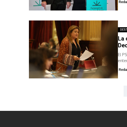
Reda
DES
La 
Dec
El P
ente
prom
Reda