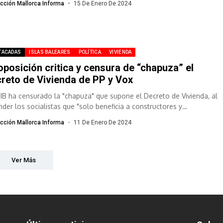
cción Mallorca Informa
15 De Enero De 2024
TACADAS
ISLAS BALEARES
POLÍTICA
VIVIENDA
oposición critica y censura de “chapuza” el
reto de Vivienda de PP y Vox
SIB ha censurado la "chapuza" que supone el Decreto de Vivienda, al
nder los socialistas que "solo beneficia a constructores y
otores"....
cción Mallorca Informa
11 De Enero De 2024
Ver Más