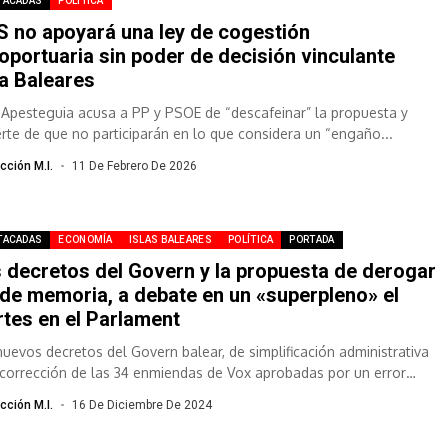
TACADAS
POLÍTICA
 no apoyará una ley de cogestión
oportuaria sin poder de decisión vinculante
a Baleares
s Apesteguia acusa a PP y PSOE de “descafeinar” la propuesta y
erte de que no participarán en lo que considera un “engaño...
cción M.I.
11 De Febrero De 2026
TACADAS
ECONOMÍA
ISLAS BALEARES
POLÍTICA
PORTADA
 decretos del Govern y la propuesta de derogar
 de memoria, a debate en un «superpleno» el
tes en el Parlament
nuevos decretos del Govern balear, de simplificación administrativa
 corrección de las 34 enmiendas de Vox aprobadas por un error
.
cción M.I.
16 De Diciembre De 2024