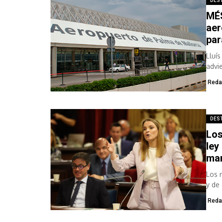
DES
MÉS
aer
par
Lluí
advi
Reda
DES
Los
ley
mar
Los 
y de
del..
Reda