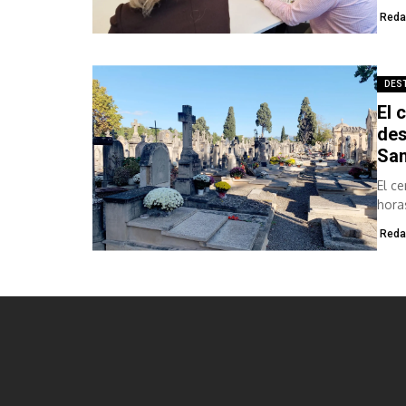
Reda
DES
El 
des
Sa
El c
hora
Reda