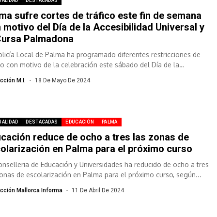
UALIDAD
DESTACADAS
ma sufre cortes de tráfico este fin de semana
 motivo del Día de la Accesibilidad Universal y
Cursa Palmadona
olicía Local de Palma ha programado diferentes restricciones de
ico con motivo de la celebración este sábado del Día de la
ibilidad...
cción M.I.
18 De Mayo De 2024
UALIDAD
DESTACADAS
EDUCACIÓN
PALMA
cación reduce de ocho a tres las zonas de
olarización en Palma para el próximo curso
onselleria de Educación y Universidades ha reducido de ocho a tres
zonas de escolarización en Palma para el próximo curso, según...
cción Mallorca Informa
11 De Abril De 2024