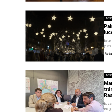
DES
Pal
luc
Este
y en
Reda
DES
Mar
trá
Ras
El c
exigi