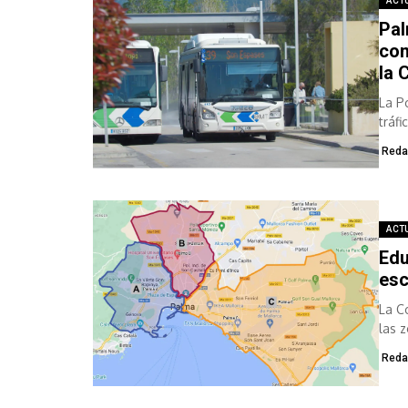
ACT
Pal
con
la 
La P
tráf
Acces
Reda
ACT
Edu
esc
La C
las 
Reda