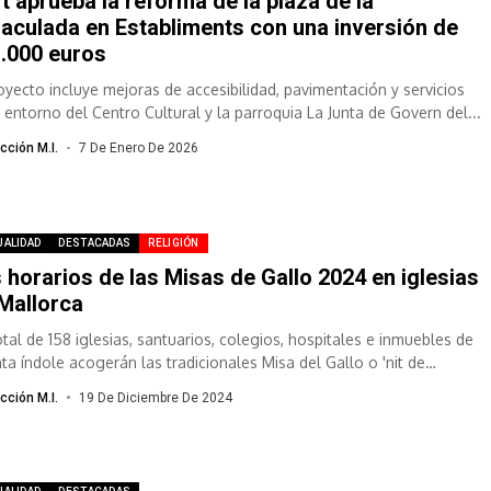
t aprueba la reforma de la plaza de la
aculada en Establiments con una inversión de
.000 euros
royecto incluye mejoras de accesibilidad, pavimentación y servicios
l entorno del Centro Cultural y la parroquia La Junta de Govern del...
cción M.I.
7 De Enero De 2026
UALIDAD
DESTACADAS
RELIGIÓN
 horarios de las Misas de Gallo 2024 en iglesias
Mallorca
otal de 158 iglesias, santuarios, colegios, hospitales e inmuebles de
nta índole acogerán las tradicionales Misa del Gallo o 'nit de
es'...
cción M.I.
19 De Diciembre De 2024