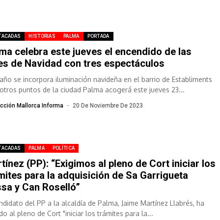
TACADAS
HISTORIAS
PALMA
PORTADA
ma celebra este jueves el encendido de las
es de Navidad con tres espectáculos
 año se incorpora iluminación navideña en el barrio de Establiments
 otros puntos de la ciudad Palma acogerá este jueves 23...
cción Mallorca Informa
20 De Noviembre De 2023
TACADAS
PALMA
POLÍTICA
tínez (PP): “Exigimos al pleno de Cort iniciar los
mites para la adquisición de Sa Garrigueta
sa y Can Roselló”
andidato del PP a la alcaldía de Palma, Jaime Martínez Llabrés, ha
do al pleno de Cort "iniciar los trámites para la...