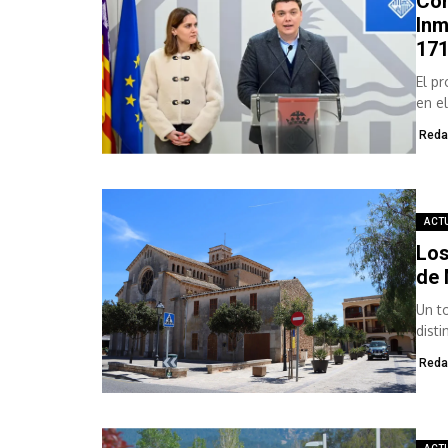
Cor
Inm
171
El p
en e
Reda
ACT
Los
de 
Un t
disti
matin
Reda