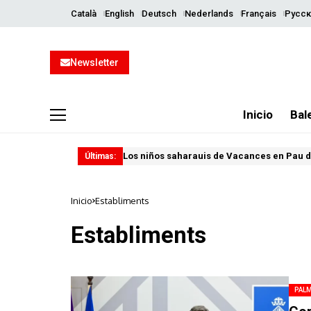
Català
English
Deutsch
Nederlands
Français
Русск
Newsletter
Inicio
Bal
Los niños saharauis de Vacances en Pau d
Últimas:
Inicio
Establiments
Establiments
PAL