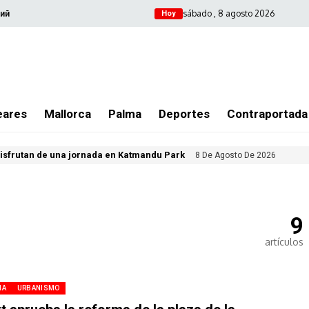
sábado , 8 agosto 2026
ий
Hoy
eares
Mallorca
Palma
Deportes
Contraportada
isfrutan de una jornada en Katmandu Park
8 De Agosto De 2026
9
artículos
MA
URBANISMO