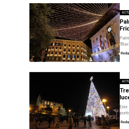
ACT
Pal
Fri
Palm
'Bla
Reda
ACT
Tre
luc
Este
punt
al...
Reda