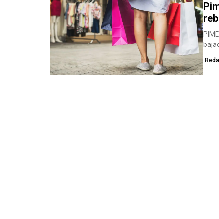
Pim
reb
PIME
baja
estra
Reda