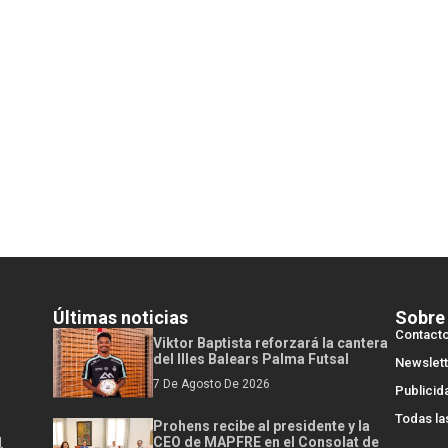
Últimas noticias
Sobre
Contact
Viktor Baptista reforzará la cantera
del Illes Balears Palma Futsal
Newslett
7 De Agosto De 2026
Publicid
Todas la
Prohens recibe al presidente y la
l
CEO de MAPFRE en el Consolat de