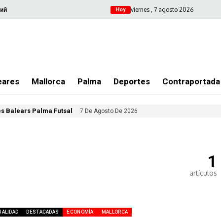
viernes , 7 agosto 2026
ий
Hoy
eares
Mallorca
Palma
Deportes
Contraportada
les Balears Palma Futsal
7 De Agosto De 2026
1
artículos
UALIDAD
DESTACADAS
ECONOMÍA
MALLORCA