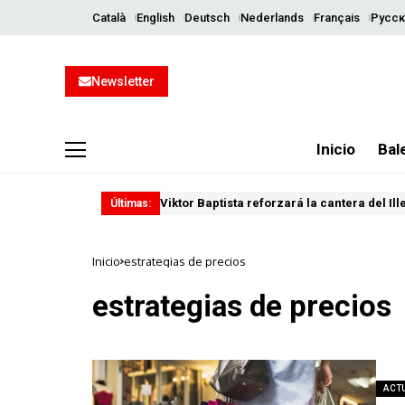
Català
English
Deutsch
Nederlands
Français
Русск
Newsletter
Inicio
Bal
Viktor Baptista reforzará la cantera del Il
Últimas:
Inicio
estrategias de precios
estrategias de precios
ACT