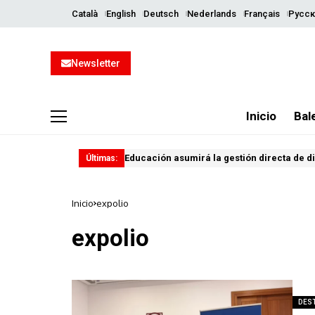
Català
English
Deutsch
Nederlands
Français
Русск
Newsletter
Inicio
Bal
Educación asumirá la gestión directa de d
Últimas:
Inicio
expolio
expolio
DES