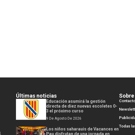
Últimas noticias
Sobre
Contact
Educación asumirá la gestión
directa de diez nuevas escoletes 0-
Newslett
3 el próximo curso
Publicid
9 De Agosto De 2026
Todas la
Los niños saharauis de Vacances en
l
Pau disfrutan de una jornada en