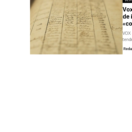
DES
Vox
de 
«co
VOX 
tend
Reda