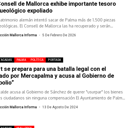
Consell de Mallorca exhibe importante tesoro
ueológico expoliado
atrimonio alemán intentó sacar de Palma más de 1.500 piezas
eológicas. El Consell de Mallorca las ha recuperado y serán
iadas por...
cción Mallorca Informa
5 De Febrero De 2026
TACADAS
PALMA
POLÍTICA
PORTADA
t se prepara para una batalla legal con el
ado por Mercapalma y acusa al Gobierno de
polio”
lcalde acusa al Gobierno de Sánchez de querer "usurpar" los bienes
os ciudadanos sin ninguna compensación El Ayuntamiento de Palma
..
cción Mallorca Informa
13 De Agosto De 2024