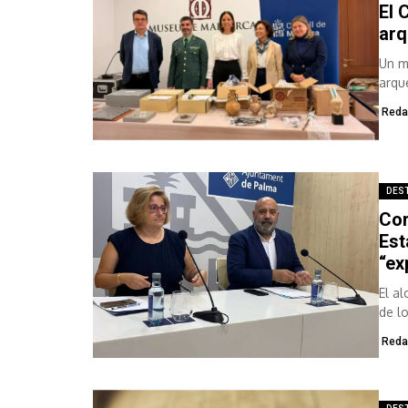
El 
arq
Un m
arqu
estud
Reda
DES
Cor
Est
“ex
El a
de l
está.
Reda