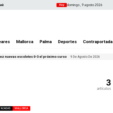
domingo , 9 agosto 2026
ий
Hoy
eares
Mallorca
Palma
Deportes
Contraportada
iez nuevas escoletes 0-3 el próximo curso
9 De Agosto De 2026
3
artículos
TACADAS
MALLORCA