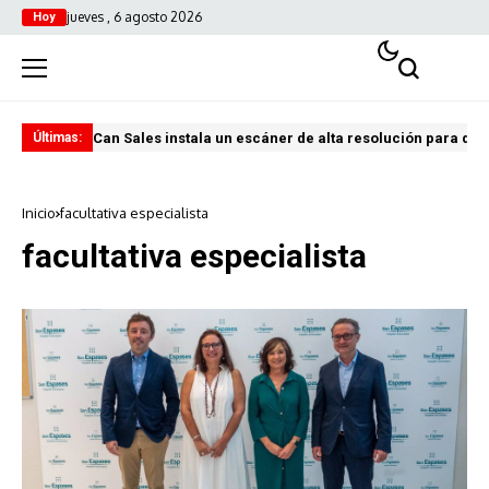
jueves , 6 agosto 2026
Hoy
Can Sales instala un escáner de alta resolución para digi
El 
Últimas:
Inicio
facultativa especialista
facultativa especialista