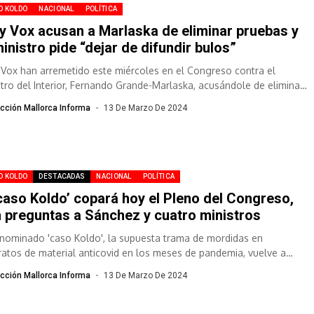
O KOLDO
NACIONAL
POLÍTICA
y Vox acusan a Marlaska de eliminar pruebas y
ministro pide “dejar de difundir bulos”
 Vox han arremetido este miércoles en el Congreso contra el
stro del Interior, Fernando Grande-Marlaska, acusándole de eliminar
bas "importantísimas" de...
cción Mallorca Informa
13 De Marzo De 2024
O KOLDO
DESTACADAS
NACIONAL
POLÍTICA
‘caso Koldo’ copará hoy el Pleno del Congreso,
 preguntas a Sánchez y cuatro ministros
enominado 'caso Koldo', la supuesta trama de mordidas en
ratos de material anticovid en los meses de pandemia, vuelve a
gonizar la...
cción Mallorca Informa
13 De Marzo De 2024