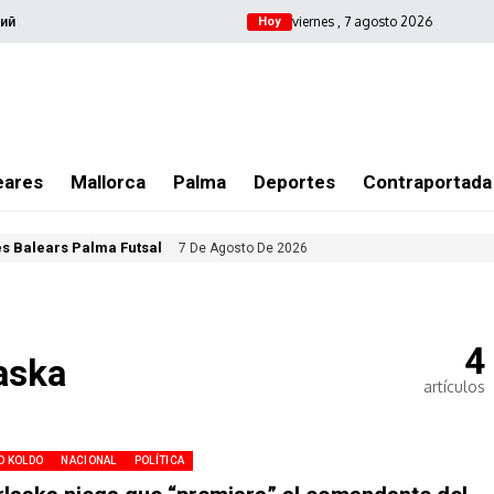
viernes , 7 agosto 2026
ий
Hoy
eares
Mallorca
Palma
Deportes
Contraportada
les Balears Palma Futsal
7 De Agosto De 2026
4
aska
artículos
O KOLDO
NACIONAL
POLÍTICA