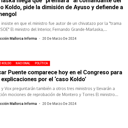
laska niega que “premiara” al comandante del
o Koldo, pide la dimisión de Ayuso y defiende a
mengol
P insiste en que el ministro fue autor de un chivatazo por la "trama
PSOE" El ministro del Interior, Fernando Grande-Marlaska,...
cción Mallorca Informa
20 De Marzo De 2024
O KOLDO
NACIONAL
POLÍTICA
ar Puente comparece hoy en el Congreso para
 explicaciones por el ‘caso Koldo’
P y Vox preguntarán también a otros tres ministros y llevarán a
ción mociones de reprobación de Montero y Torres El ministro...
cción Mallorca Informa
20 De Marzo De 2024