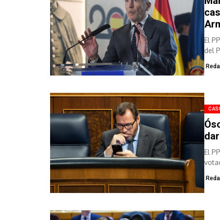
Mar
cas
Ar
El P
del 
Reda
CAS
Ósc
dar
El P
vota
Reda