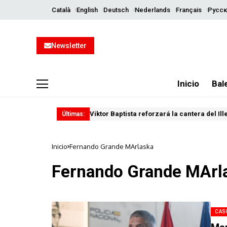
Català
English
Deutsch
Nederlands
Français
Русск
Newsletter
Inicio
Bal
Viktor Baptista reforzará la cantera del Il
Últimas:
Inicio
Fernando Grande MArlaska
Fernando Grande MArl
CAS