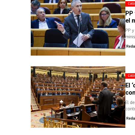
CAS
PP 
el 
PP y
mini
prue
Reda
CAS
El 
con
El d
cont
prota
Reda