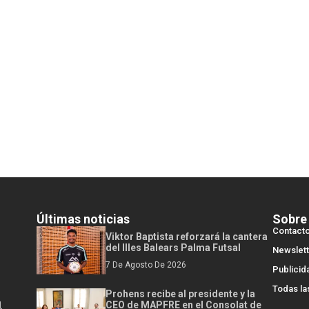
Últimas noticias
Sobre
Contact
Viktor Baptista reforzará la cantera
del Illes Balears Palma Futsal
Newslett
7 De Agosto De 2026
Publicid
Todas la
Prohens recibe al presidente y la
l
CEO de MAPFRE en el Consolat de