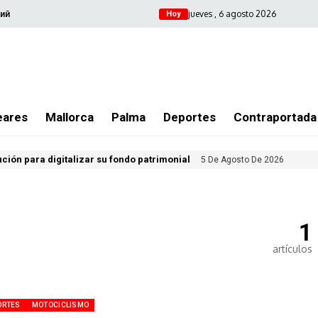
jueves , 6 agosto 2026
ий
Hoy
eares
Mallorca
Palma
Deportes
Contraportada
ución para digitalizar su fondo patrimonial
5 De Agosto De 2026
1
artículos
ORTES
MOTOCICLISMO