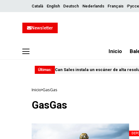
Català
English
Deutsch
Nederlands
Français
Русск
Newsletter
Inicio
Bal
Can Sales instala un escáner de alta resol
Últimas:
Inicio
GasGas
GasGas
DEP