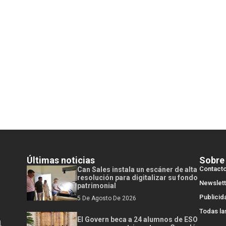
Últimas noticias
Sobre
Contact
Can Sales instala un escáner de alta
resolución para digitalizar su fondo
Newslett
patrimonial
Publicid
5 De Agosto De 2026
Todas la
El Govern beca a 24 alumnos de ESO
l