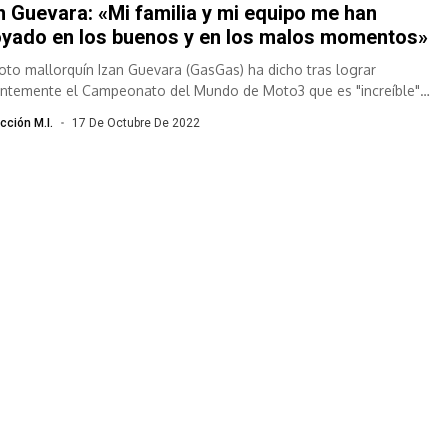
n Guevara: «Mi familia y mi equipo me han
yado en los buenos y en los malos momentos»
iloto mallorquín Izan Guevara (GasGas) ha dicho tras lograr
lantemente el Campeonato del Mundo de Moto3 que es "increíble"
r podido alzar...
cción M.I.
17 De Octubre De 2022