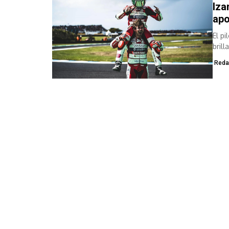
Iza
apo
El p
bril
habe
Reda