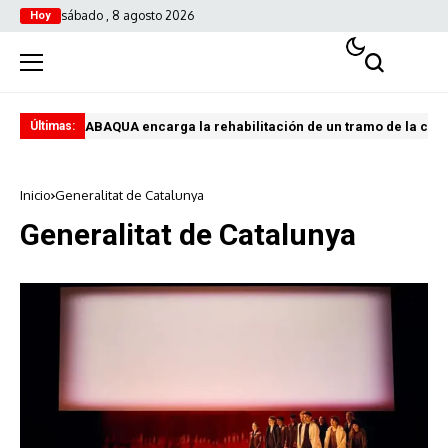
sábado , 8 agosto 2026
Hoy
ABAQUA encarga la rehabilitación de un tramo de la con
Vik
Últimas:
Inicio
Generalitat de Catalunya
Generalitat de Catalunya