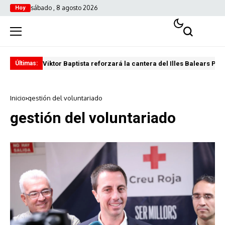
sábado , 8 agosto 2026
Hoy
Viktor Baptista reforzará la cantera del Illes Balears Pal
Pro
Últimas:
Inicio
gestión del voluntariado
gestión del voluntariado