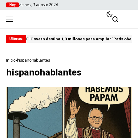
viernes , 7 agosto 2026
Hoy
El Govern destina 1,3 millones para ampliar ‘Patis oberts
Int
Últimas:
Inicio
hispanohablantes
hispanohablantes