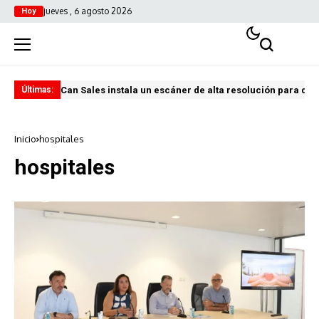
jueves , 6 agosto 2026
Hoy
Can Sales instala un escáner de alta resolución para digi
El 
Últimas:
Inicio
hospitales
hospitales