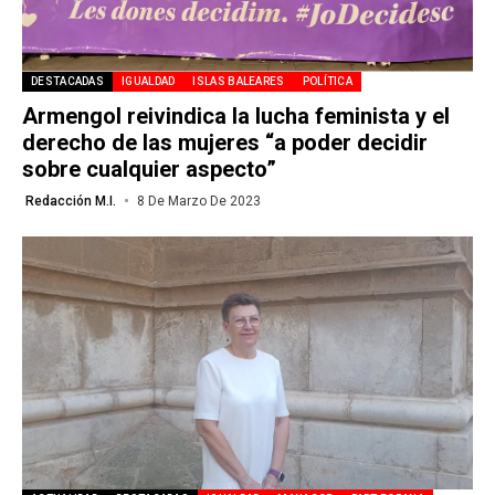
DESTACADAS
IGUALDAD
ISLAS BALEARES
POLÍTICA
Armengol reivindica la lucha feminista y el
derecho de las mujeres “a poder decidir
sobre cualquier aspecto”
Redacción M.I.
8 De Marzo De 2023