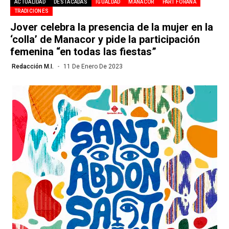
ACTUALIDAD
DESTACADAS
IGUALDAD
MANACOR
PART FORANA
TRADICIONES
Jover celebra la presencia de la mujer en la
‘colla’ de Manacor y pide la participación
femenina “en todas las fiestas”
Redacción M.I.
11 De Enero De 2023