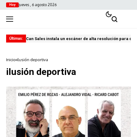
jueves , 6 agosto 2026
Hoy
Can Sales instala un escáner de alta resolución para digi
El 
Últimas:
Inicio
ilusión deportiva
ilusión deportiva