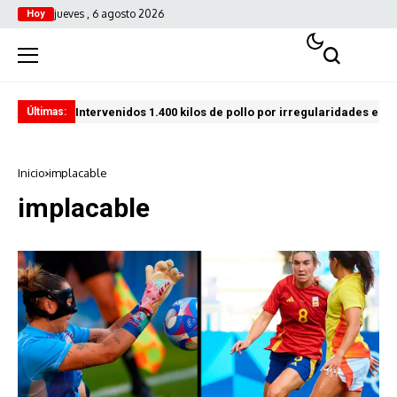
jueves , 6 agosto 2026
Hoy
Intervenidos 1.400 kilos de pollo por irregularidades en l
Pro
Últimas:
Inicio
implacable
implacable