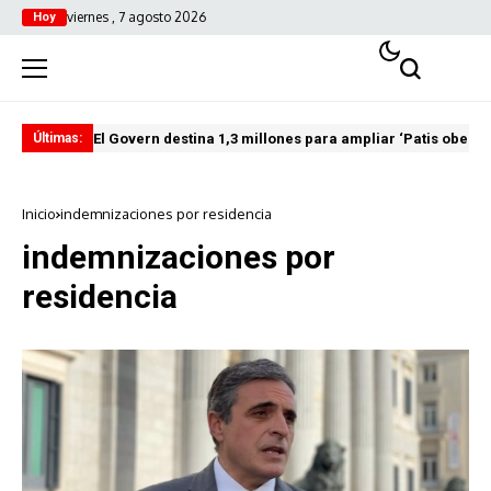
viernes , 7 agosto 2026
Hoy
El Govern destina 1,3 millones para ampliar ‘Patis oberts
Int
Últimas:
Inicio
indemnizaciones por residencia
indemnizaciones por
residencia