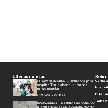
Últimas noticias
Sobre
Contact
El Govern destina 1,3 millones para
ampliar ‘Patis oberts’ durante el
Newslett
curso escolar
Publicid
6 De Agosto De 2026
Todas la
Intervenidos 1.400 kilos de pollo por
l
irregularidades en la cadena de frío