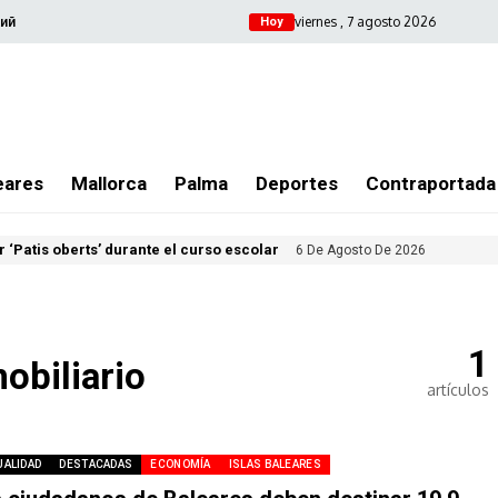
viernes , 7 agosto 2026
ий
Hoy
eares
Mallorca
Palma
Deportes
Contraportada
 ‘Patis oberts’ durante el curso escolar
6 De Agosto De 2026
1
obiliario
artículos
UALIDAD
DESTACADAS
ECONOMÍA
ISLAS BALEARES