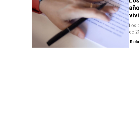
Los
año
viv
Los 
de 20
Reda