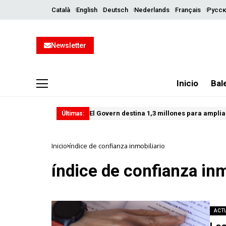
Català
English
Deutsch
Nederlands
Français
Русск
Newsletter
Inicio
Bal
El Govern destina 1,3 millones para ampliar
Últimas:
Inicio
índice de confianza inmobiliario
índice de confianza inm
ACT